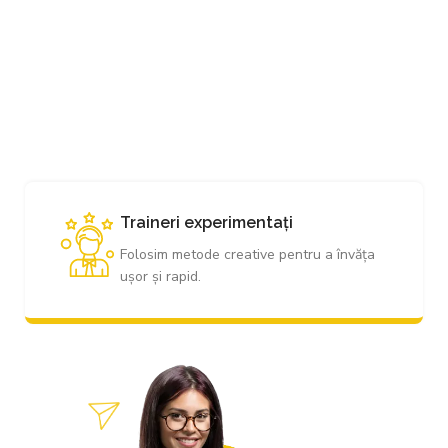
VEZI SEMINARII
Certificate recunoscute
tru a învăța
Certificatul de absolvire este recu
în toată lumea.