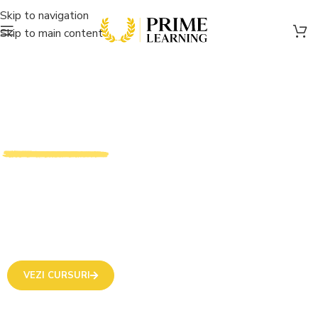
Skip to navigation
Skip to main content
Prime Learning
Cursuri de Resurse Umane Autorizate
Descoperă cursurile certificate de Ministerul Muncii și al
Educației și seminariile profesionale în domeniul resurselor
umane.
VEZI CURSURI